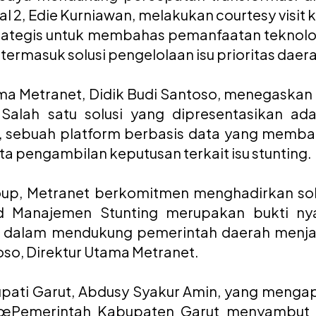
 2, Edie Kurniawan, melakukan courtesy visit 
trategis untuk membahas pemanfaatan teknolog
ermasuk solusi pengelolaan isu prioritas daer
ama Metranet, Didik Budi Santoso, menegaskan
. Salah satu solusi yang dipresentasikan a
, sebuah platform berbasis data yang memba
ta pengambilan keputusan terkait isu stunting.
p, Metranet berkomitmen menghadirkan solus
d Manajemen Stunting merupakan bukti ny
ing dalam mendukung pemerintah daerah menj
oso, Direktur Utama Metranet.
Bupati Garut, Abdusy Syakur Amin, yang mengap
€œPemerintah Kabupaten Garut menyambut 