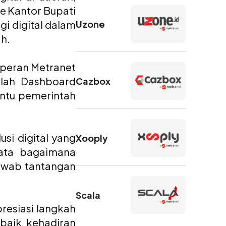
Terintegrasi
ke Kantor Bupati
dan Andal
Uzone
i digital dalam
ah.
 peran Metranet
dalah Dashboard
Cazbox
ntu pemerintah
i digital yang
Xooply
ata bagaimana
awab tantangan
Scala
resiasi langkah
baik kehadiran