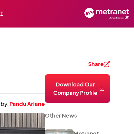
t
Share
Download Our
Company Profile
 by:
Pandu Ariane
Other News
Metranet