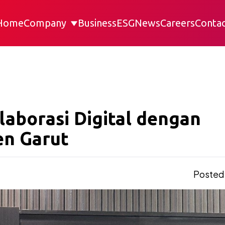
Home
Company
Business
ESG
News
Careers
Contac
aborasi Digital dengan
en Garut
Posted