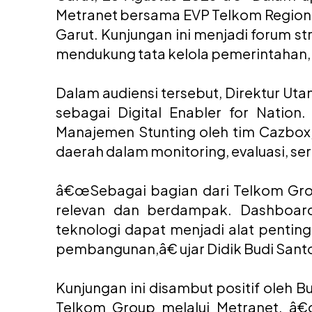
Metranet bersama EVP Telkom Regional
Garut. Kunjungan ini menjadi forum s
mendukung tata kelola pemerintahan, t
Dalam audiensi tersebut, Direktur Ut
sebagai Digital Enabler for Nation
Manajemen Stunting oleh tim Cazbox
daerah dalam monitoring, evaluasi, ser
â€œSebagai bagian dari Telkom Grou
relevan dan berdampak. Dashboar
teknologi dapat menjadi alat pent
pembangunan,â€ ujar Didik Budi Sant
Kunjungan ini disambut positif oleh 
Telkom Group melalui Metranet. â