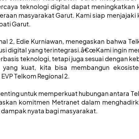
caya teknologi digital dapat meningkatkan k
eraan masyarakat Garut. Kami siap menjajaki k
pati Garut.
onal 2, Edie Kurniawan, menegaskan bahwa Te
si digital yang terintegrasi.â€œKami ingin me
rbasis teknologi, tetapi juga sesuai dengan ke
 yang kuat, kita bisa membangun ekosiste
, EVP Telkom Regional 2.
 penting untuk memperkuat hubungan antara T
askan komitmen Metranet dalam menghadirkan
ri dampak nyata bagi masyarakat.