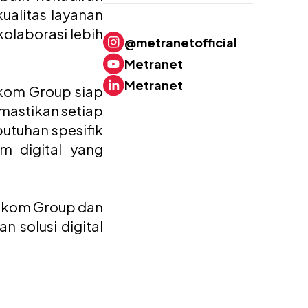
ualitas layanan
olaborasi lebih
@metranetofficial
Metranet
Metranet
lkom Group siap
mastikan setiap
butuhan spesifik
m digital yang
elkom Group dan
 solusi digital