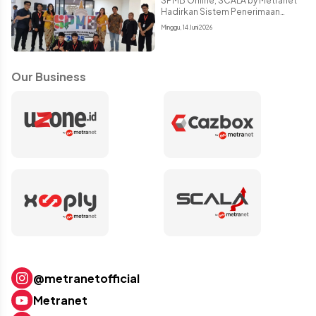
SPMB Online, SCALA by Metranet
Hadirkan Sistem Penerimaan
Peserta Didik Terintegrasi dan
Minggu, 14 Juni 2026
Andal
Our Business
@metranetofficial
Metranet