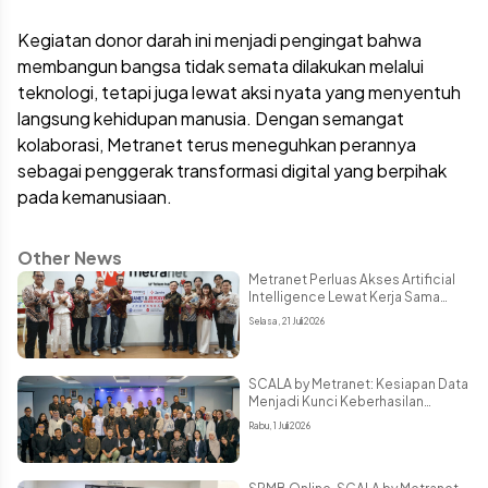
Kegiatan donor darah ini menjadi pengingat bahwa
membangun bangsa tidak semata dilakukan melalui
teknologi, tetapi juga lewat aksi nyata yang menyentuh
langsung kehidupan manusia. Dengan semangat
kolaborasi, Metranet terus meneguhkan perannya
sebagai penggerak transformasi digital yang berpihak
pada kemanusiaan.
Other News
Metranet Perluas Akses Artificial
Intelligence Lewat Kerja Sama
Strategis dengan Zevolve AI
Selasa, 21 Juli 2026
SCALA by Metranet: Kesiapan Data
Menjadi Kunci Keberhasilan
Implementasi AI di Berbagai
Rabu, 1 Juli 2026
Sektor